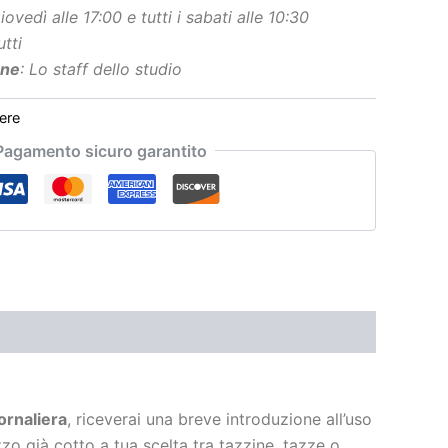
iovedì alle 17:00 e tutti i sabati alle 10:30
tti
ne
: Lo staff dello studio
re
agamento sicuro garantito
rnaliera
, riceverai una breve introduzione all’uso
zo già cotto a tua scelta tra tazzine, tazze o