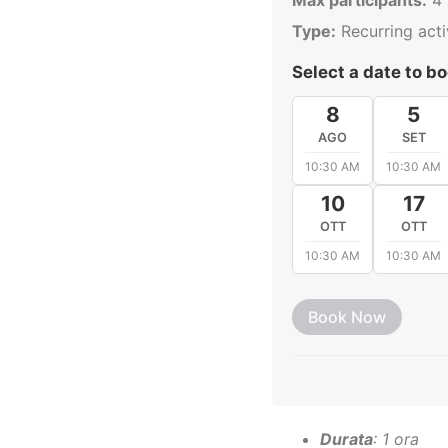
Max participants:
4
Type:
Recurring activ
Select a date to bo
8
5
AGO
SET
10:30 AM
10:30 AM
10
17
OTT
OTT
10:30 AM
10:30 AM
Book Now
Durata
: 1 ora