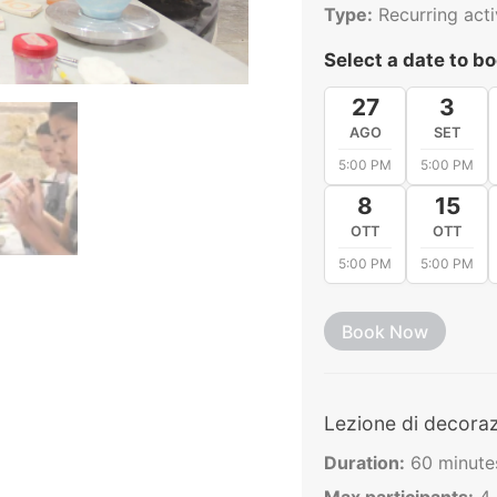
Firstname *
L
Type:
Recurring activ
Select a date to bo
Email Address *
Phone
27
3
AGO
SET
5:00 PM
5:00 PM
I accept the
terms and conditions *
8
15
OTT
OTT
5:00 PM
5:00 PM
Book Now
Lezione di decorazi
Duration:
60 minutes