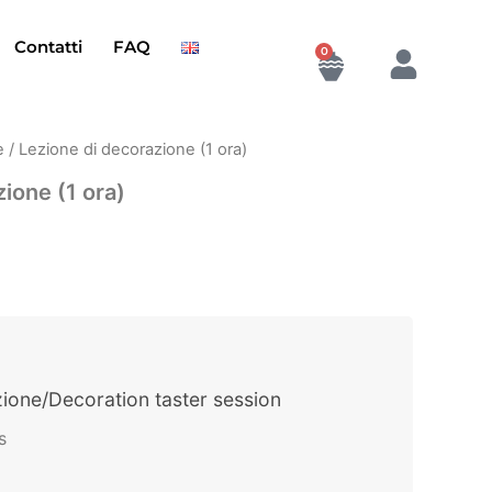
Contatti
FAQ
0
Cart
×
/ Lezione di decorazione (1 ora)
the studio. Subscribe to our monthly
ione (1 ora)
coming workshops, guest artists, and
p.
scriviti alla newsletter: ogni mese
nsegnanti da tutto il mondo.
one/Decoration taster session
p.