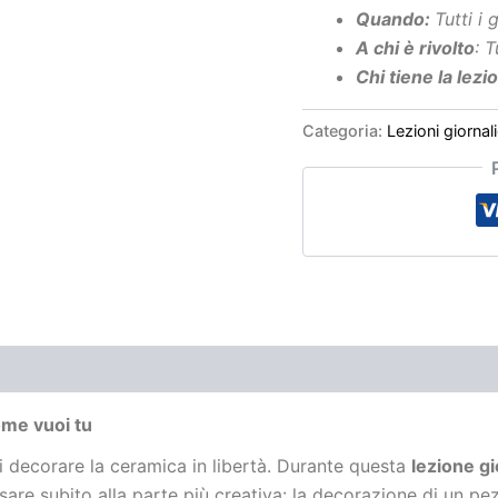
Quando:
Tutti i g
A chi è rivolto
: Tu
Chi tiene la lezio
Categoria:
Lezioni giornalie
P
me vuoi tu
i decorare la ceramica in libertà. Durante questa
lezione gio
are subito alla parte più creativa: la decorazione di un pez