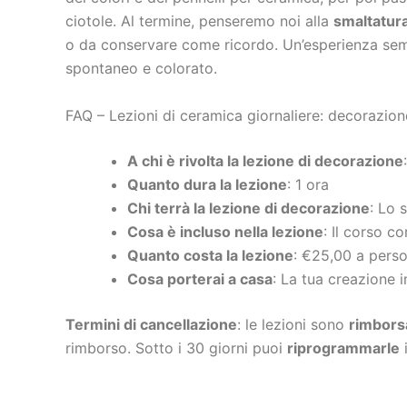
ciotole. Al termine, penseremo noi alla
smaltatura e
o da conservare come ricordo. Un’esperienza semp
spontaneo e colorato.
FAQ – Lezioni di ceramica giornaliere: decorazione
A chi è rivolta la lezione di decorazione
:
Quanto dura la lezione
: 1 ora
Chi terrà la lezione di decorazione
: Lo s
Cosa è incluso nella lezione
: Il corso co
Quanto costa la lezione
: €25,00 a person
Cosa porterai a casa
: La tua creazione 
Termini di cancellazione
: le lezioni sono
rimborsab
rimborso. Sotto i 30 giorni puoi
riprogrammarle
in