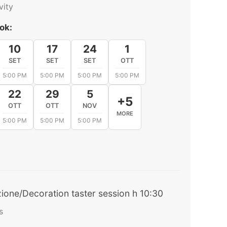
astname *
ity
ok:
Language
10
17
24
1
SET
SET
SET
OTT
5:00 PM
5:00 PM
5:00 PM
5:00 PM
22
29
5
+5
OTT
OTT
NOV
MORE
5:00 PM
5:00 PM
5:00 PM
one/Decoration taster session h 10:30